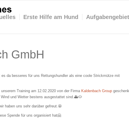
uelles
Erste Hilfe am Hund
Aufgabengebie
ach GmbH
 es da besseres für uns Rettungshundler als eine coole Strickmütze mit
ei unserem Training am 12.02.2020 von der Firma
Kaldenbach Group
geschenk
i Wind und Wetter bestens ausgestattet sind.
🚑
🐶
wir haben uns sehr dar
über gefreut.
🤩
iese Spende für uns organisiert hat
🤗