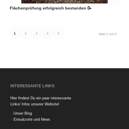
Flächenprüfung erfolgreich bestanden 🥳
1
2
3
4
5
Seite 1 von 5
INTERESSANTE LINKS
Hier findest Du ein paar interessante
Links/ Infos unserer Website!
–
Unser Blog
–
Einsatzorte und News