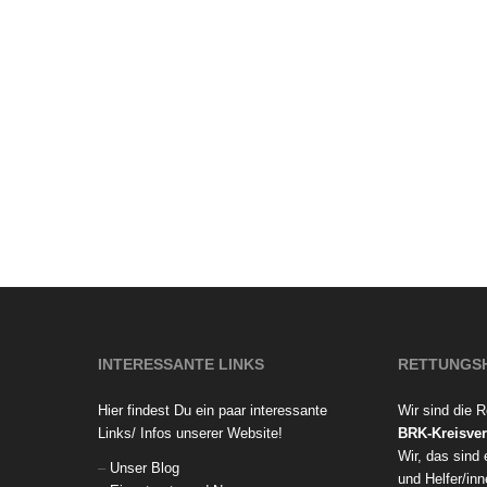
INTERESSANTE LINKS
RETTUNGS
Hier findest Du ein paar interessante
Wir sind die 
Links/ Infos unserer Website!
BRK-Kreisver
Wir, das sind
–
Unser Blog
und Helfer/inn