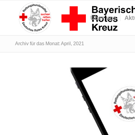
Über uns
Akt
Archiv für das Monat: April, 2021