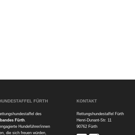
HUNDESTAFFEL FÜRTH
KONTAKT
Rettungshundestaffel des
Rettungshundestaffel Fürth
bandes Fürth
.
Henri-Dunant-Str. 11
 engagierte Hundeführer/innen
90762 Fürth
en, die sich freuen würden,