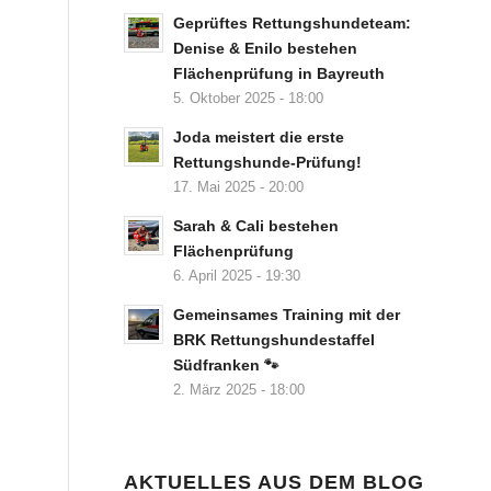
Geprüftes Rettungshundeteam:
Denise & Enilo bestehen
Flächenprüfung in Bayreuth
5. Oktober 2025 - 18:00
Joda meistert die erste
Rettungshunde-Prüfung!
17. Mai 2025 - 20:00
Sarah & Cali bestehen
Flächenprüfung
6. April 2025 - 19:30
Gemeinsames Training mit der
BRK Rettungshundestaffel
Südfranken 🐾
2. März 2025 - 18:00
AKTUELLES AUS DEM BLOG