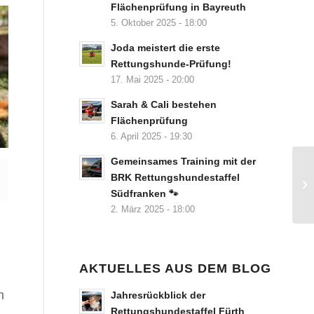
Flächenprüfung in Bayreuth
5. Oktober 2025 - 18:00
Joda meistert die erste
Rettungshunde-Prüfung!
17. Mai 2025 - 20:00
Sarah & Cali bestehen
Flächenprüfung
6. April 2025 - 19:30
Gemeinsames Training mit der
BRK Rettungshundestaffel
Südfranken 🐾
2. März 2025 - 18:00
AKTUELLES AUS DEM BLOG
m
Jahresrückblick der
Rettungshundestaffel Fürth