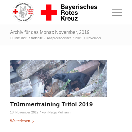
Archiv für das Monat: November, 2019
Du bist hier:
Startseite
/
Ansprechpartner
/
2019
/
November
Trümmertraining Tritol 2019
/
18. November 2019
von
Nadja Pielmann
Weiterlesen