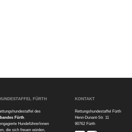
HUNDESTAFFEL FÜRTH
KONTAKT
Rettungshundestaffel des
Rettungshundestaffel Fürth
bandes Fürth
.
Henri-Dunant-Str. 11
 engagierte Hundeführer/innen
90762 Fürth
en, die sich freuen würden,