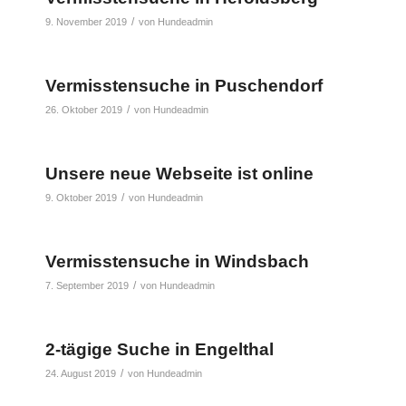
/
9. November 2019
von
Hundeadmin
Vermisstensuche in Puschendorf
/
26. Oktober 2019
von
Hundeadmin
Unsere neue Webseite ist online
/
9. Oktober 2019
von
Hundeadmin
Vermisstensuche in Windsbach
/
7. September 2019
von
Hundeadmin
2-tägige Suche in Engelthal
/
24. August 2019
von
Hundeadmin