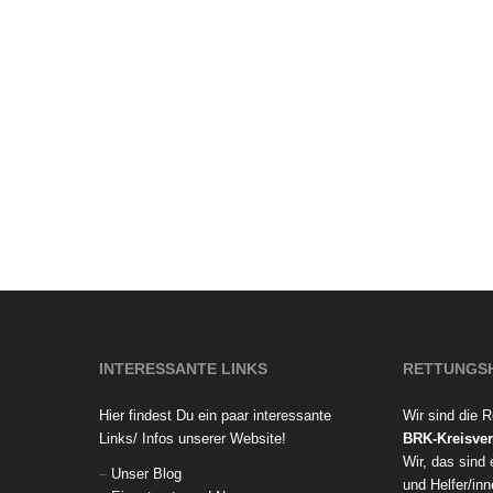
INTERESSANTE LINKS
RETTUNGS
Hier findest Du ein paar interessante
Wir sind die 
Links/ Infos unserer Website!
BRK-Kreisver
Wir, das sind
–
Unser Blog
und Helfer/inn