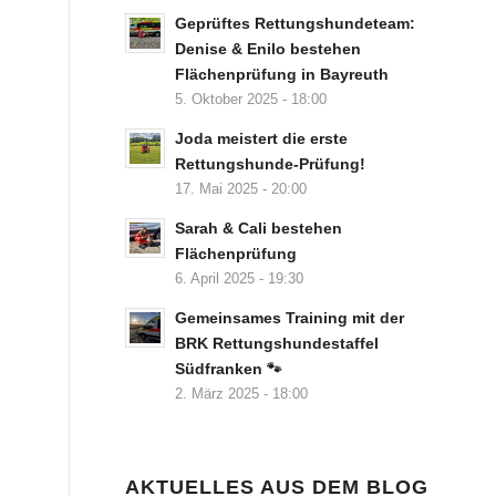
Geprüftes Rettungshundeteam:
Denise & Enilo bestehen
Flächenprüfung in Bayreuth
5. Oktober 2025 - 18:00
Joda meistert die erste
Rettungshunde-Prüfung!
17. Mai 2025 - 20:00
Sarah & Cali bestehen
Flächenprüfung
6. April 2025 - 19:30
Gemeinsames Training mit der
BRK Rettungshundestaffel
Südfranken 🐾
2. März 2025 - 18:00
AKTUELLES AUS DEM BLOG