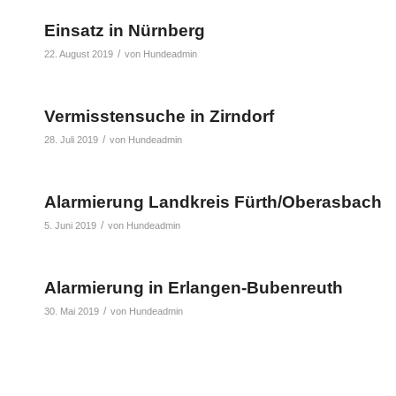
Einsatz in Nürnberg
/
22. August 2019
von
Hundeadmin
Vermisstensuche in Zirndorf
/
28. Juli 2019
von
Hundeadmin
Alarmierung Landkreis Fürth/Oberasbach
/
5. Juni 2019
von
Hundeadmin
Alarmierung in Erlangen-Bubenreuth
/
30. Mai 2019
von
Hundeadmin