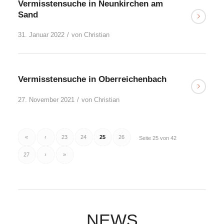
Vermisstensuche in Neunkirchen am
Sand
31. Januar 2022
/
von
Christian
Vermisstensuche in Oberreichenbach
27. November 2021
/
von
Christian
«
‹
23
24
25
26
Seite 25 von 42
27
›
»
NEWS