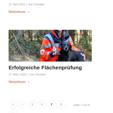
/
12. April 2022
von
Christian
Weiterlesen
Erfolgreiche Flächenprüfung
/
27. März 2022
von
Christian
Weiterlesen
«
‹
5
6
7
8
Seite 7 von 8