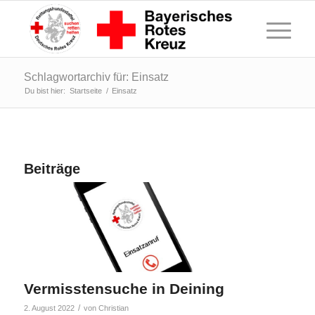
Schlagwortarchiv für: Einsatz
Du bist hier:
Startseite
/
Einsatz
Beiträge
Vermisstensuche in Deining
/
2. August 2022
von
Christian